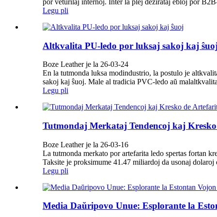
por veturilaj internoj. Inter la plej dezirataj ebloj por B2
Legu pli
Altkvalita PU-ledo por luksaj sakoj kaj ŝuo
Boze Leather je la 26-03-24
En la tutmonda luksa modindustrio, la postulo je altkvalit
sakoj kaj ŝuoj. Male al tradicia PVC-ledo aŭ malaltkvalitaj 
Legu pli
Tutmondaj Merkataj Tendencoj kaj Kresko 
Boze Leather je la 26-03-16
La tutmonda merkato por artefarita ledo spertas fortan kre
Taksite je proksimume 41.47 miliardoj da usonaj dolaroj e
Legu pli
Media Daŭripovo Unue: Esplorante la Eston