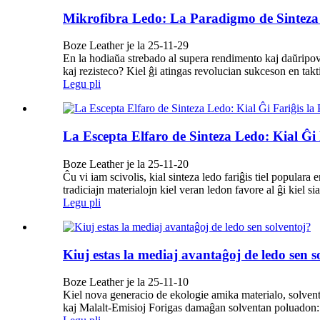
Mikrofibra Ledo: La Paradigmo de Sintez
Boze Leather je la 25-11-29
En la hodiaŭa strebado al supera rendimento kaj daŭripovo,
kaj rezisteco? Kiel ĝi atingas revolucian sukceson en takti
Legu pli
La Escepta Elfaro de Sinteza Ledo: Kial Ĝi 
Boze Leather je la 25-11-20
Ĉu vi iam scivolis, kial sinteza ledo fariĝis tiel popular
tradiciajn materialojn kiel veran ledon favore al ĝi kiel sia 
Legu pli
Kiuj estas la mediaj avantaĝoj de ledo sen s
Boze Leather je la 25-11-10
Kiel nova generacio de ekologie amika materialo, solvent
kaj Malalt-Emisioj Forigas damaĝan solventan poluadon: 