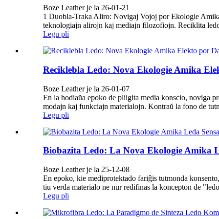
Boze Leather je la 26-01-21
1 Duobla-Traka Aliro: Novigaj Vojoj por Ekologie Amikaj M
teknologiajn alirojn kaj mediajn filozofiojn. Reciklita led
Legu pli
Reciklebla Ledo: Nova Ekologie Amika Ele
Boze Leather je la 26-01-07
En la hodiaŭa epoko de pliigita media konscio, noviga p
modajn kaj funkciajn materialojn. Kontraŭ la fono de tut
Legu pli
Biobazita Ledo: La Nova Ekologie Amika L
Boze Leather je la 25-12-08
En epoko, kie mediprotektado fariĝis tutmonda konsento,
tiu verda materialo ne nur redifinas la koncepton de "ledo
Legu pli