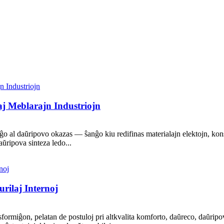
j Meblarajn Industriojn
o al daŭripovo okazas — ŝanĝo kiu redifinas materialajn elektojn, kons
aŭripova sinteza ledo...
rilaj Internoj
formiĝon, pelatan de postuloj pri altkvalita komforto, daŭreco, daŭripo