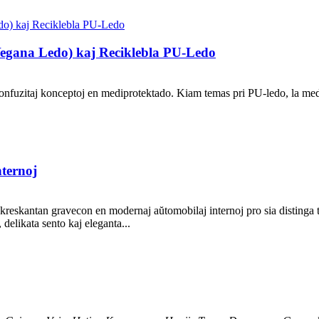
Vegana Ledo) kaj Reciklebla PU-Ledo
konfuzitaj konceptoj en mediprotektado. Kiam temas pri PU-ledo, la medi
nternoj
s kreskantan gravecon en modernaj aŭtomobilaj internoj pro sia distinga 
, delikata sento kaj eleganta...