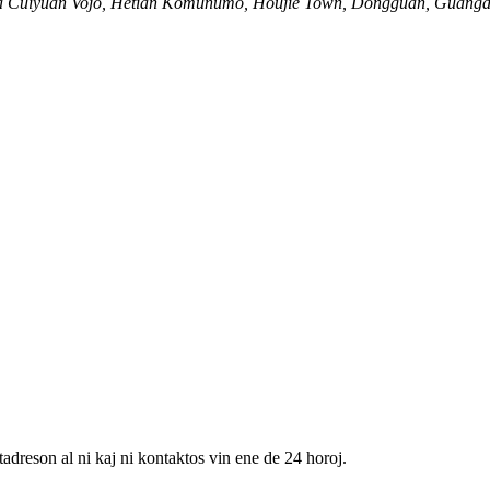
 Cuiyuan Vojo, Hetian Komunumo, Houjie Town, Dongguan, Guangd
tadreson al ni kaj ni kontaktos vin ene de 24 horoj.