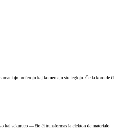
umantajn preferojn kaj komercajn strategiojn. Ĉe la koro de ĉi
vo kaj sekureco — ĉio ĉi transformas la elekton de materialoj