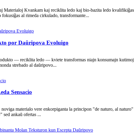
aterialoj Kvankam kaj reciklita ledo kaj bio-bazita ledo kvalifikiĝas k
o fokusiĝas al rimeda cirkulado, transformante...
kto por Daŭripova Evoluigo
rodukto — reciklita ledo — kviete transformas niajn konsumajn kutimoj
monda strebado al daŭripovo...
eda Sensacio
 noviga materialo vere enkorpiganta la principon "de naturo, al naturo
" sed ankaŭ ofertas ...