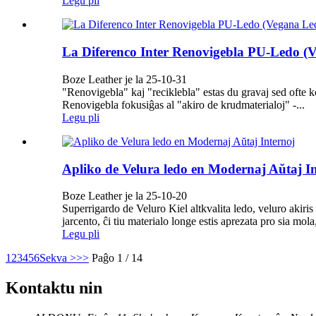
Legu pli
La Diferenco Inter Renovigebla PU-Ledo (
Boze Leather je la 25-10-31
"Renovigebla" kaj "reciklebla" estas du gravaj sed ofte 
Renovigebla fokusiĝas al "akiro de krudmaterialoj" -...
Legu pli
Apliko de Velura ledo en Modernaj Aŭtaj ​​I
Boze Leather je la 25-10-20
Superrigardo de Veluro Kiel altkvalita ledo, veluro akiri
jarcento, ĉi tiu materialo longe estis aprezata pro sia mola
Legu pli
1
2
3
4
5
6
Sekva >
>>
Paĝo 1 / 14
Kontaktu nin