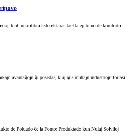
ripovo
edoj, kial mikrofibra ledo elstaras kiel la epitomo de komforto
ikajn avantaĝojn ĝi posedas, kiuj igis multajn industriojn forlasi
edukto de Poluado ĉe la Fonto: Produktado kun Nulaj Solviloj