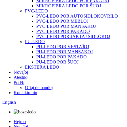
MIKROFIBRA LEDO POR PAKADO
MIKROFIBRA LEDO POR ŜUOJ
PVC-LEDO
PVC-LEDO POR AŬTOSIDLOKOVRILO
PVC-LEDO POR MEBLOJ
PVC-LEDO POR MANSAKOJ
PVC-LEDO POR PAKADO
PVC-LEDO POR JAKTAJ SIDLOKOJ
PU-LEDO
PU-LEDO POR VESTAĴOJ
PU-LEDO POR MANSAKOJ
PU-LEDO POR PAKADO
PU-LEDO POR ŜUOJ
EKSTERA LEDO
Novaĵoj
Atestilo
Pri Ni
Oftaj demandoj
Kontaktu nin
English
Hejmo
Novaĵoj