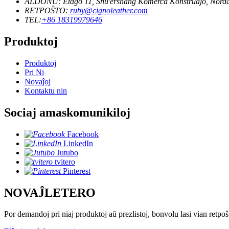
ALDONU: Etaĝo 11, Shu'ershang Komerca Konstruaĵo, Norda
RETPOŜTO:
ruby@cignoleather.com
TEL:
+86 18319979646
Produktoj
Produktoj
Pri Ni
Novaĵoj
Kontaktu nin
Sociaj amaskomunikiloj
Facebook
LinkedIn
Jutubo
tvitero
Pinterest
NOVAĴLETERO
Por demandoj pri niaj produktoj aŭ prezlistoj, bonvolu lasi vian retpoŝ