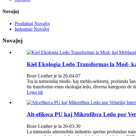
Novaĵoj
Produktaj Novaĵoj
Industriaj Novaĵoj
Novaĵoj
Kiel Ekologia Ledo Transformas la Mod- ka
Boze Leather je la 26-04-07
Tra la tutmondaj modo- kaj meblo-sektoroj, profunda ŝanĝ
tiu transformo estas ekologia ledo, diversa kategorio de d
Legu pli
Alt-efikeca PU kaj Mikrofibra Ledo por Vetu
Boze Leather je la 26-03-30
La tutmonda aŭtomobila industrio spertas profundan trans