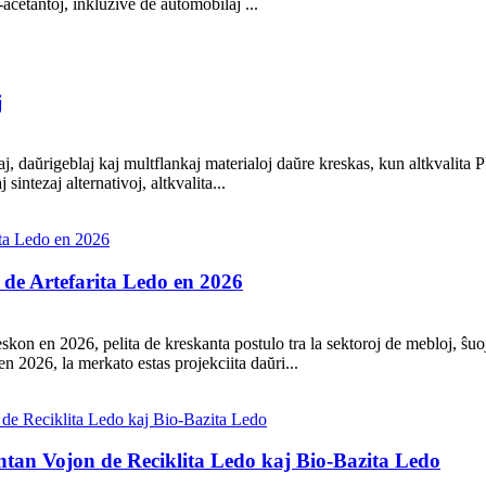
B-aĉetantoj, inkluzive de aŭtomobilaj ...
j
aj, daŭrigeblaj kaj multflankaj materialoj daŭre kreskas, kun altkvalita P
sintezaj alternativoj, altkvalita...
de Artefarita Ledo en 2026
skon en 2026, pelita de kreskanta postulo tra la sektoroj de mebloj, ŝuo
n 2026, la merkato estas projekciita daŭri...
tan Vojon de Reciklita Ledo kaj Bio-Bazita Ledo