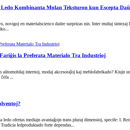
a Ledo Kombinanta Molan Teksturon kun Escepta Daŭ
 novigoj en materialscienco daŭre surprizas nin. Inter multaj sintezaj l
ko...
Fariĝis la Preferata Materialo Tra Industrioj
a en aŭtomobilaj internoj, modaj akcesoraĵoj kaj meblofabrikado? Kiujn un
ĉefa ...
olventoj?
a ledo ofertas mediajn avantaĝojn trans pluraj dimensioj, specife: I. R
Tradicia ledproduktado forte dependas...