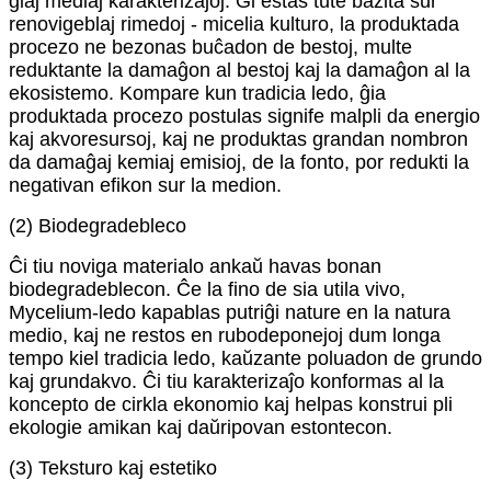
ĝiaj mediaj karakterizaĵoj. Ĝi estas tute bazita sur
renovigeblaj rimedoj - micelia kulturo, la produktada
procezo ne bezonas buĉadon de bestoj, multe
reduktante la damaĝon al bestoj kaj la damaĝon al la
ekosistemo. Kompare kun tradicia ledo, ĝia
produktada procezo postulas signife malpli da energio
kaj akvoresursoj, kaj ne produktas grandan nombron
da damaĝaj kemiaj emisioj, de la fonto, por redukti la
negativan efikon sur la medion.
(2) Biodegradebleco
Ĉi tiu noviga materialo ankaŭ havas bonan
biodegradeblecon. Ĉe la fino de sia utila vivo,
Mycelium-ledo kapablas putriĝi nature en la natura
medio, kaj ne restos en rubodeponejoj dum longa
tempo kiel tradicia ledo, kaŭzante poluadon de grundo
kaj grundakvo. Ĉi tiu karakterizaĵo konformas al la
koncepto de cirkla ekonomio kaj helpas konstrui pli
ekologie amikan kaj daŭripovan estontecon.
(3) Teksturo kaj estetiko