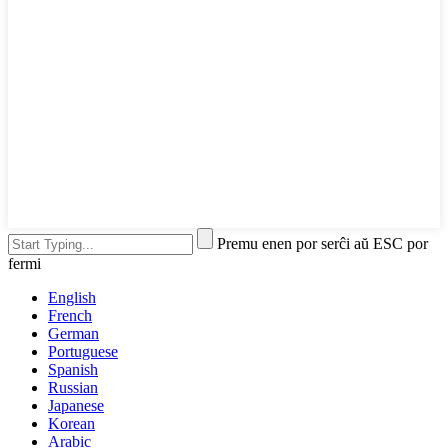
Premu enen por serĉi aŭ ESC por
fermi
English
French
German
Portuguese
Spanish
Russian
Japanese
Korean
Arabic