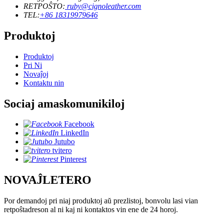
RETPOŜTO:
ruby@cignoleather.com
TEL:
+86 18319979646
Produktoj
Produktoj
Pri Ni
Novaĵoj
Kontaktu nin
Sociaj amaskomunikiloj
Facebook
LinkedIn
Jutubo
tvitero
Pinterest
NOVAĴLETERO
Por demandoj pri niaj produktoj aŭ prezlistoj, bonvolu lasi vian
retpoŝtadreson al ni kaj ni kontaktos vin ene de 24 horoj.