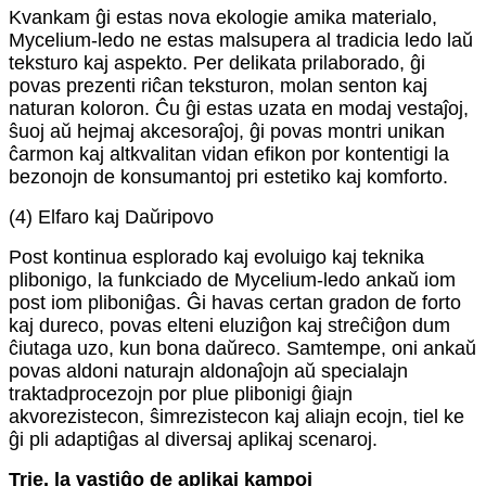
Kvankam ĝi estas nova ekologie amika materialo,
Mycelium-ledo ne estas malsupera al tradicia ledo laŭ
teksturo kaj aspekto. Per delikata prilaborado, ĝi
povas prezenti riĉan teksturon, molan senton kaj
naturan koloron. Ĉu ĝi estas uzata en modaj vestaĵoj,
ŝuoj aŭ hejmaj akcesoraĵoj, ĝi povas montri unikan
ĉarmon kaj altkvalitan vidan efikon por kontentigi la
bezonojn de konsumantoj pri estetiko kaj komforto.
(4) Elfaro kaj Daŭripovo
Post kontinua esplorado kaj evoluigo kaj teknika
plibonigo, la funkciado de Mycelium-ledo ankaŭ iom
post iom pliboniĝas. Ĝi havas certan gradon de forto
kaj dureco, povas elteni eluziĝon kaj streĉiĝon dum
ĉiutaga uzo, kun bona daŭreco. Samtempe, oni ankaŭ
povas aldoni naturajn aldonaĵojn aŭ specialajn
traktadprocezojn por plue plibonigi ĝiajn
akvorezistecon, ŝimrezistecon kaj aliajn ecojn, tiel ke
ĝi pli adaptiĝas al diversaj aplikaj scenaroj.
Trie, la vastiĝo de aplikaj kampoj