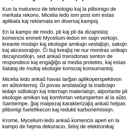
Kun la matureco de teknologio kaj la plibonigo de
merkata rekono, Micelia ledo iom post iom estas
aplikata kaj reklamata en diversaj kampoj.
En la kampo de modo, pli kaj pli da dizajnistoj
komencis enmeti Mycelium-ledon en siajn verkojn,
kreante modajn kaj ekologie amikajn vestaĵojn, sakojn
kaj akcesoraĵojn. Ĉi tiuj kreaĵoj ne nur montras unikajn
dezajnostilojn, sed ankaŭ transdonas senton de
respondeco kaj engaĝiĝo al media protekto, kaj estas
ŝatataj de multaj ekologie konsciaj konsumantoj.
Micelia ledo ankaŭ havas larĝan aplikoperspektivon
en aŭtointernoj. Ĝi povas anstataŭigi la tradiciajn
ledajn sidlokojn kaj internajn materialojn, alportante pli
ekologie amikan kaj komfortan vetursperton al la aŭto.
Samtempe, ĝiaj malpezaj karakterizaĵoj ankaŭ helpas
plibonigi fuelefikecon kaj redukti karbonemisiojn.
Krome, Mycelium-ledo ankaŭ komencis aperi en la
kampo de hejma dekoracio, ŝeloj de elektronikaj