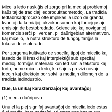
Micelia ledo naskiĝis el zorgo pri la mediaj problemoj
kaŭzitaj de tradiciaj ledproduktadmetodoj. La tradicia
ledfabrikadprocezo ofte implikas la uzon de grandaj
kvantoj da kemiaĵoj, akvokonsumon kaj forcejgasajn
emisiojn de bestobredado. Sciencistoj kaj novigantoj
komencis serĉi pli verdan, pli daŭrigeblan alternativon,
kaj micelio, la nutra strukturo de fungoj, fariĝis la
fokuso de esplorado.
Per zorgema kultivado de specifaj tipoj de micelio kaj
lasado de ili kreski kaj interplektiĝi sub specifaj
medioj, formiĝis materialo kun led-simila teksturo kaj
forto, nome micelia ledo, kiu ŝajnis provizi novajn
ideojn kaj direktojn por solvi la mediajn dilemojn de la
tradicia ledindustrio.
Due, la unikaj karakterizaĵoj kaj avantaĝoj
(1) media daŭripovo
Unu el la plej signifaj avantaĝoj de micelia ledo estas