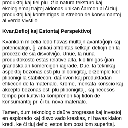
produktoj kaj tiel plu. Ĝia natura teksturo kaj
ekologiemaj trajtoj aldonas unikan ĉarmon al ĉi tiuj
produktoj kaj kontentigas la strebon de konsumantoj
al verda vivstilo.
Kvar,
Defioj kaj Estontaj Perspektivoj
Kvankam micelia ledo havas multajn avantaĝojn kaj
potencialojn, ĝi ankaŭ alfrontas kelkajn defiojn en la
procezo de sia disvolviĝo. Unue, la nuna
produktokosto estas relative alta, kio limigas ĝian
grandskalan komercigon iagrade. Due, la teknikaj
aspektoj bezonas esti plu plibonigitaj, ekzemple kiel
plibonigi la stabilecon, daŭrivon kaj produktadan
efikecon de la materialo. Krome, merkata konscio kaj
akcepto bezonas esti plu plibonigitaj, kaj necesos
tempo por kultivi la komprenon kaj fidon de
konsumantoj pri ĉi tiu nova materialo.
Tamen, dum teknologio daŭre progresas kaj investoj
en esplorado kaj disvolvado kreskas, ni havas kialon
kredi, ke ĉi tiuj defioj estos iom post iom superitaj.