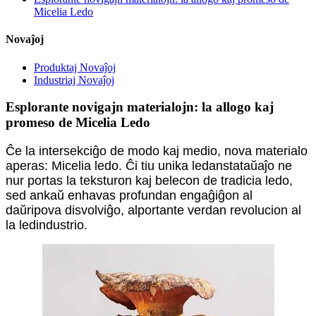
Micelia Ledo
Novaĵoj
Produktaj Novaĵoj
Industriaj Novaĵoj
Esplorante novigajn materialojn: la allogo kaj
promeso de Micelia Ledo
Ĉe la intersekciĝo de modo kaj medio, nova materialo
aperas: Micelia ledo. Ĉi tiu unika ledanstataŭaĵo ne
nur portas la teksturon kaj belecon de tradicia ledo,
sed ankaŭ enhavas profundan engaĝiĝon al
daŭripova disvolviĝo, alportante verdan revolucion al
la ledindustrio.