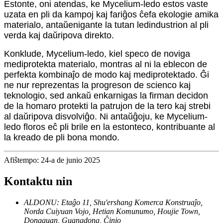
Estonte, oni atendas, ke Mycelium-ledo estos vaste
uzata en pli da kampoj kaj fariĝos ĉefa ekologie amika
materialo, antaŭenigante la tutan ledindustrion al pli
verda kaj daŭripova direkto.
Konklude, Mycelium-ledo, kiel speco de noviga
mediprotekta materialo, montras al ni la eblecon de
perfekta kombinaĵo de modo kaj mediprotektado. Ĝi
ne nur reprezentas la progreson de scienco kaj
teknologio, sed ankaŭ enkarnigas la firman decidon
de la homaro protekti la patrujon de la tero kaj strebi
al daŭripova disvolviĝo. Ni antaŭĝoju, ke Mycelium-
ledo floros eĉ pli brile en la estonteco, kontribuante al
la kreado de pli bona mondo.
Afiŝtempo: 24-a de junio 2025
Kontaktu nin
ALDONU: Etaĝo 11, Shu'ershang Komerca Konstruaĵo,
Norda Cuiyuan Vojo, Hetian Komunumo, Houjie Town,
Dongguan, Guangdong, Ĉinio