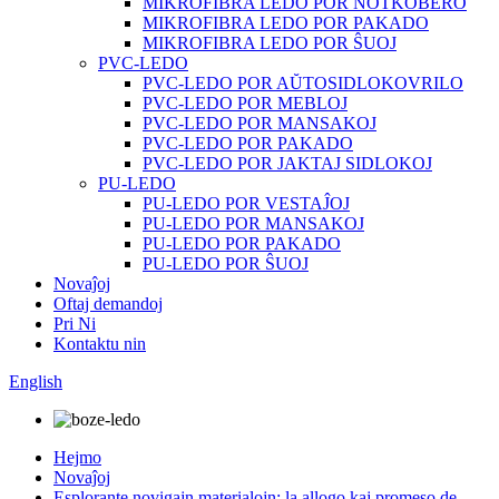
MIKROFIBRA LEDO POR NOTKOBERO
MIKROFIBRA LEDO POR PAKADO
MIKROFIBRA LEDO POR ŜUOJ
PVC-LEDO
PVC-LEDO POR AŬTOSIDLOKOVRILO
PVC-LEDO POR MEBLOJ
PVC-LEDO POR MANSAKOJ
PVC-LEDO POR PAKADO
PVC-LEDO POR JAKTAJ SIDLOKOJ
PU-LEDO
PU-LEDO POR VESTAĴOJ
PU-LEDO POR MANSAKOJ
PU-LEDO POR PAKADO
PU-LEDO POR ŜUOJ
Novaĵoj
Oftaj demandoj
Pri Ni
Kontaktu nin
English
Hejmo
Novaĵoj
Esplorante novigajn materialojn: la allogo kaj promeso de