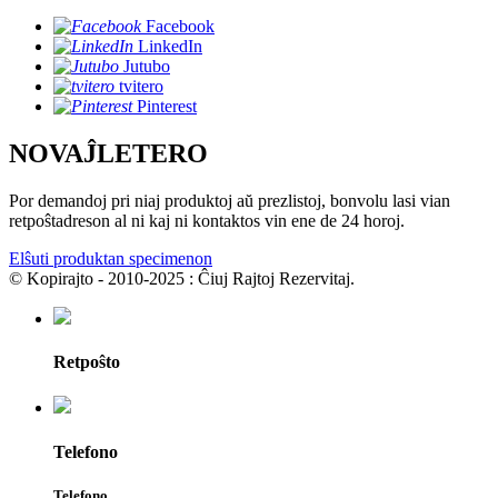
Facebook
LinkedIn
Jutubo
tvitero
Pinterest
NOVAĴLETERO
Por demandoj pri niaj produktoj aŭ prezlistoj, bonvolu lasi vian
retpoŝtadreson al ni kaj ni kontaktos vin ene de 24 horoj.
Elŝuti produktan specimenon
© Kopirajto - 2010-2025 : Ĉiuj Rajtoj Rezervitaj.
Retpoŝto
Telefono
Telefono