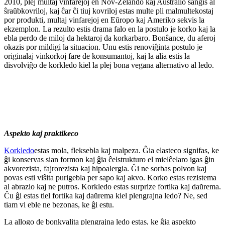
2010, plej multaj vinfarejoj en Nov-Zelando kaj Aŭstralio ŝanĝis al
ŝraŭbkovriloj, kaj ĉar ĉi tiuj kovriloj estas multe pli malmultekostaj
por produkti, multaj vinfarejoj en Eŭropo kaj Ameriko sekvis la
ekzemplon. La rezulto estis drama falo en la postulo je korko kaj la
ebla perdo de miloj da hektaroj da korkarbaro. Bonŝance, du aferoj
okazis por mildigi la situacion. Unu estis renoviĝinta postulo je
originalaj vinkorkoj fare de konsumantoj, kaj la alia estis la
disvolviĝo de korkledo kiel la plej bona vegana alternativo al ledo.
Aspekto kaj praktikeco
Korkledo
estas mola, fleksebla kaj malpeza. Ĝia elasteco signifas, ke
ĝi konservas sian formon kaj ĝia ĉelstrukturo el mielĉelaro igas ĝin
akvorezista, fajrorezista kaj hipoalergia. Ĝi ne sorbas polvon kaj
povas esti viŝita purigebla per sapo kaj akvo. Korko estas rezistema
al abrazio kaj ne putros. Korkledo estas surprize fortika kaj daŭrema.
Ĉu ĝi estas tiel fortika kaj daŭrema kiel plengrajna ledo? Ne, sed
tiam vi eble ne bezonas, ke ĝi estu.
La allogo de bonkvalita plengrajna ledo estas, ke ĝia aspekto