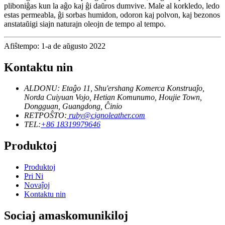
pliboniĝas kun la aĝo kaj ĝi daŭros dumvive. Male al korkledo, ledo
estas permeabla, ĝi sorbas humidon, odoron kaj polvon, kaj bezonos
anstataŭigi siajn naturajn oleojn de tempo al tempo.
Afiŝtempo: 1-a de aŭgusto 2022
Kontaktu nin
ALDONU: Etaĝo 11, Shu'ershang Komerca Konstruaĵo,
Norda Cuiyuan Vojo, Hetian Komunumo, Houjie Town,
Dongguan, Guangdong, Ĉinio
RETPOŜTO:
ruby@cignoleather.com
TEL:
+86 18319979646
Produktoj
Produktoj
Pri Ni
Novaĵoj
Kontaktu nin
Sociaj amaskomunikiloj