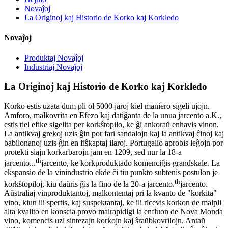
Novaĵoj
La Originoj kaj Historio de Korko kaj Korkledo
Novaĵoj
Produktaj Novaĵoj
Industriaj Novaĵoj
La Originoj kaj Historio de Korko kaj Korkledo
Korko estis uzata dum pli ol 5000 jaroj kiel maniero sigeli ujojn.
Amforo, malkovrita en Efezo kaj datiĝanta de la unua jarcento a.K.,
estis tiel efike sigelita per korkŝtopilo, ke ĝi ankoraŭ enhavis vinon.
La antikvaj grekoj uzis ĝin por fari sandalojn kaj la antikvaj ĉinoj kaj
babilonanoj uzis ĝin en fiŝkaptaj ilaroj. Portugalio aprobis leĝojn por
protekti siajn korkarbarojn jam en 1209, sed nur la 18-a
th
jarcento...
jarcento, ke korkproduktado komenciĝis grandskale. La
ekspansio de la vinindustrio ekde ĉi tiu punkto subtenis postulon je
th
korkŝtopiloj, kiu daŭris ĝis la fino de la 20-a jarcento.
jarcento.
Aŭstraliaj vinproduktantoj, malkontentaj pri la kvanto de "korkita"
vino, kiun ili spertis, kaj suspektantaj, ke ili ricevis korkon de malpli
alta kvalito en konscia provo malrapidigi la enfluon de Nova Monda
vino, komencis uzi sintezajn korkojn kaj ŝraŭbkovrilojn. Antaŭ