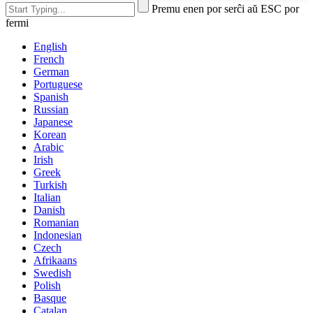
Premu enen por serĉi aŭ ESC por
fermi
English
French
German
Portuguese
Spanish
Russian
Japanese
Korean
Arabic
Irish
Greek
Turkish
Italian
Danish
Romanian
Indonesian
Czech
Afrikaans
Swedish
Polish
Basque
Catalan