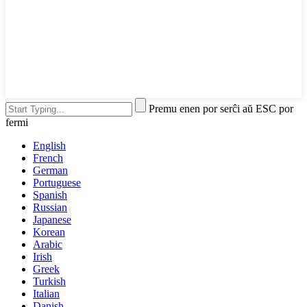
Premu enen por serĉi aŭ ESC por
fermi
English
French
German
Portuguese
Spanish
Russian
Japanese
Korean
Arabic
Irish
Greek
Turkish
Italian
Danish