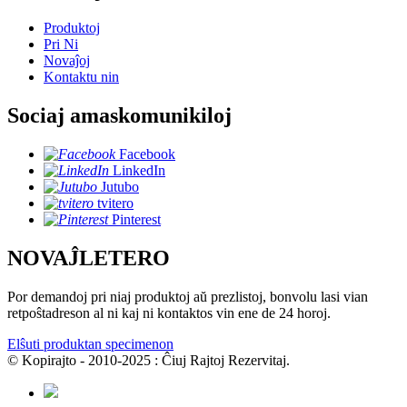
Produktoj
Pri Ni
Novaĵoj
Kontaktu nin
Sociaj amaskomunikiloj
Facebook
LinkedIn
Jutubo
tvitero
Pinterest
NOVAĴLETERO
Por demandoj pri niaj produktoj aŭ prezlistoj, bonvolu lasi vian
retpoŝtadreson al ni kaj ni kontaktos vin ene de 24 horoj.
Elŝuti produktan specimenon
© Kopirajto - 2010-2025 : Ĉiuj Rajtoj Rezervitaj.