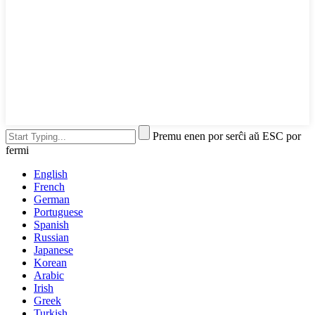
Premu enen por serĉi aŭ ESC por
fermi
English
French
German
Portuguese
Spanish
Russian
Japanese
Korean
Arabic
Irish
Greek
Turkish