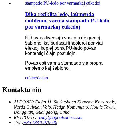
Dika reciklita ledo, laŭmenda
emblemo, varma stampado PU-ledo
por varmarkaj etikedoj
Ni havas diversajn specojn de grenoj,
ŝablonoj kaj surfacaj finpoluroj por viaj
elektoj, la plej bona PU-ledo povas
kontentigi ĉiajn postulojn.
Povas esti varma stampado via propra
emblemo kaj ŝablono.
enketo
detalo
Kontaktu nin
ALDONU: Etaĝo 11, Shu'ershang Komerca Konstruaĵo,
Norda Cuiyuan Vojo, Hetian Komunumo, Houjie Town,
Dongguan, Guangdong, Ĉinio
RETPOŜTO:
ruby@cignoleather.com
TEL:
+86 18319979646