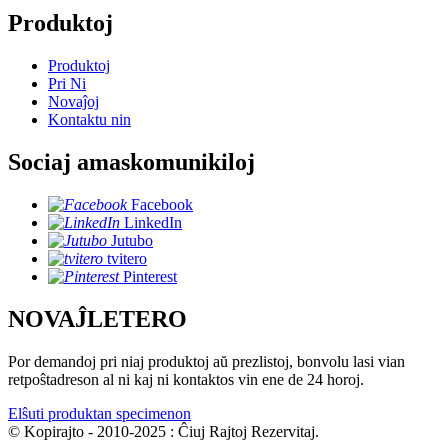
Produktoj
Produktoj
Pri Ni
Novaĵoj
Kontaktu nin
Sociaj amaskomunikiloj
Facebook
LinkedIn
Jutubo
tvitero
Pinterest
NOVAĴLETERO
Por demandoj pri niaj produktoj aŭ prezlistoj, bonvolu lasi vian
retpoŝtadreson al ni kaj ni kontaktos vin ene de 24 horoj.
Elŝuti produktan specimenon
© Kopirajto - 2010-2025 : Ĉiuj Rajtoj Rezervitaj.