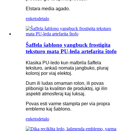
Elstara media agado.
enketo
detalo
Ŝaffela ŝablono yangbuck frostigita
teksturo mata PU-leda artefarita ŝtofo
Klasika PU-ledo kun malbrila ŝaffela
teksturo, ankaŭ nomata jangbuko, pluraj
koloroj por viaj elektoj.
Dum ili ludas ornaman rolon, ili povas
plibonigi la kvaliton de produktoj, igi ilin
aspekti atmosferaj kaj luksaj.
Povas esti varme stampita per via propra
emblemo kaj ŝablono.
enketo
detalo