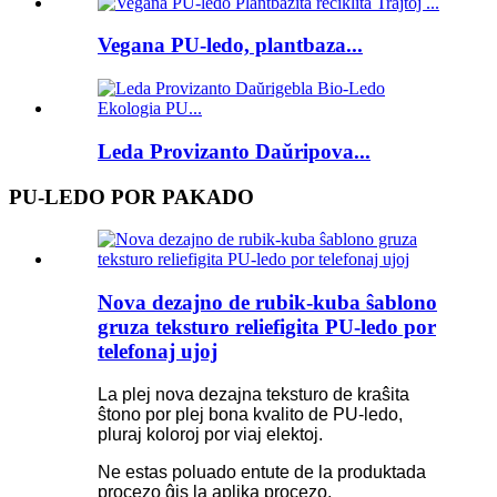
Vegana PU-ledo, plantbaza...
Leda Provizanto Daŭripova...
PU-LEDO POR PAKADO
Nova dezajno de rubik-kuba ŝablono
gruza teksturo reliefigita PU-ledo por
telefonaj ujoj
La plej nova dezajna teksturo de kraŝita
ŝtono por plej bona kvalito de PU-ledo,
pluraj koloroj por viaj elektoj.
Ne estas poluado entute de la produktada
procezo ĝis la aplika procezo.