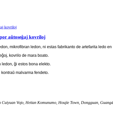
por aŭtoseĝaj kovriloj
, mikrofibran ledon, ni estas fabrikanto de artefarita ledo en 
ĝoj, kovrilo de mara boato.
n ledon, ĝi estos bona elekto.
o, kontraŭ malvarma fendeto.
 Cuiyuan Vojo, Hetian Komunumo, Houjie Town, Dongguan, Guangd