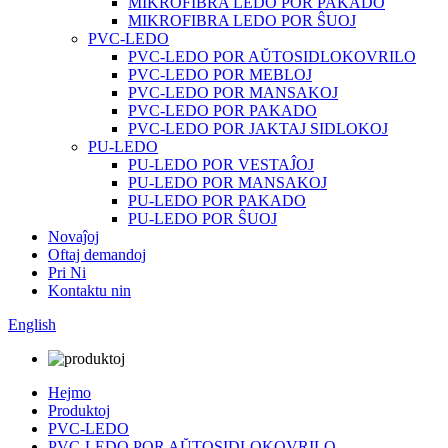
MIKROFIBRA LEDO POR PAKADO
MIKROFIBRA LEDO POR ŜUOJ
PVC-LEDO
PVC-LEDO POR AŬTOSIDLOKOVRILO
PVC-LEDO POR MEBLOJ
PVC-LEDO POR MANSAKOJ
PVC-LEDO POR PAKADO
PVC-LEDO POR JAKTAJ SIDLOKOJ
PU-LEDO
PU-LEDO POR VESTAĴOJ
PU-LEDO POR MANSAKOJ
PU-LEDO POR PAKADO
PU-LEDO POR ŜUOJ
Novaĵoj
Oftaj demandoj
Pri Ni
Kontaktu nin
English
Hejmo
Produktoj
PVC-LEDO
PVC-LEDO POR AŬTOSIDLOKOVRILO