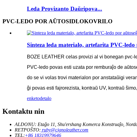
Leda Provizanto Daŭripova...
PVC-LEDO POR AŬTOSIDLOKOVRILO
Sinteza leda materialo, artefarita PVC-ledo 
BOZE LEATHER celas provizi al vi bonegan pvc-ledon
PVC-ledo povas esti uzata por remburaĵo de aŭtose
do se vi volas trovi materialon por anstataŭigi vera
ĝi povas esti fajrorezista, kontraŭ UV, kontraŭ ŝim
enketo
detalo
Kontaktu nin
ALDONU: Etaĝo 11, Shu'ershang Komerca Konstruaĵo, Norda
RETPOŜTO:
ruby@cignoleather.com
TEL:
+86 18319979646