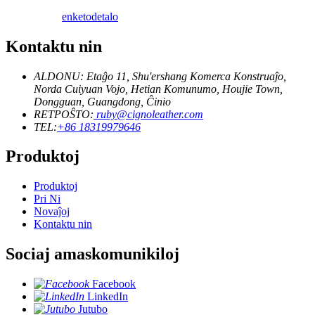
enketo
detalo
Kontaktu nin
ALDONU: Etaĝo 11, Shu'ershang Komerca Konstruaĵo,
Norda Cuiyuan Vojo, Hetian Komunumo, Houjie Town,
Dongguan, Guangdong, Ĉinio
RETPOŜTO:
ruby@cignoleather.com
TEL:
+86 18319979646
Produktoj
Produktoj
Pri Ni
Novaĵoj
Kontaktu nin
Sociaj amaskomunikiloj
Facebook
LinkedIn
Jutubo