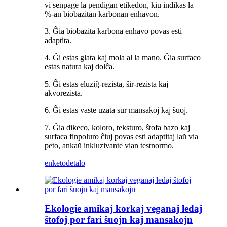
vi senpage la pendigan etikedon, kiu indikas la
%-an biobazitan karbonan enhavon.
3. Ĝia biobazita karbona enhavo povas esti
adaptita.
4. Ĝi estas glata kaj mola al la mano. Ĝia surfaco
estas natura kaj dolĉa.
5. Ĝi estas eluziĝ-rezista, ŝir-rezista kaj
akvorezista.
6. Ĝi estas vaste uzata sur mansakoj kaj ŝuoj.
7. Ĝia dikeco, koloro, teksturo, ŝtofa bazo kaj
surfaca finpoluro ĉiuj povas esti adaptitaj laŭ via
peto, ankaŭ inkluzivante vian testnormo.
enketo
detalo
Ekologie amikaj korkaj veganaj ledaj
ŝtofoj por fari ŝuojn kaj mansakojn