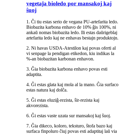
vegetaĵa bioledo por mansakoj kaj
ŝuoj
1. Ĉi tiu estas serio de vegana PU-artefarita ledo.
Biobazita karbona enhavo de 10% ĝis 100%, ni
ankaŭ nomas biobazita ledo. Ili estas daŭrigeblaj
artefarita ledo kaj ne enhavas bestajn produktojn.
2. Ni havas USDA-Atestilon kaj povas oferti al
vi senpage la pendigan etikedon, kiu indikas la
%-an biobazitan karbonan enhavon.
3. Ĝia biobazita karbona enhavo povas esti
adaptita.
4. Ĝi estas glata kaj mola al la mano. Ĝia surfaco
estas natura kaj dolĉa.
5. Ĝi estas eluziĝ-rezista, ŝir-rezista kaj
akvorezista.
6. Ĝi estas vaste uzata sur mansakoj kaj ŝuoj.
7. Ĝia dikeco, koloro, teksturo, ŝtofa bazo kaj
surfaca finpoluro ĉiuj povas esti adaptitaj laŭ via