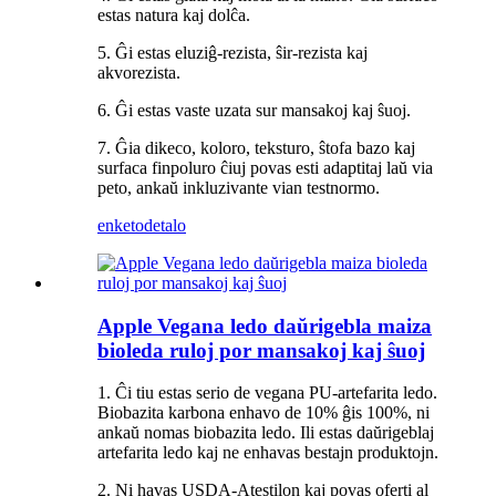
estas natura kaj dolĉa.
5. Ĝi estas eluziĝ-rezista, ŝir-rezista kaj
akvorezista.
6. Ĝi estas vaste uzata sur mansakoj kaj ŝuoj.
7. Ĝia dikeco, koloro, teksturo, ŝtofa bazo kaj
surfaca finpoluro ĉiuj povas esti adaptitaj laŭ via
peto, ankaŭ inkluzivante vian testnormo.
enketo
detalo
Apple Vegana ledo daŭrigebla maiza
bioleda ruloj por mansakoj kaj ŝuoj
1. Ĉi tiu estas serio de vegana PU-artefarita ledo.
Biobazita karbona enhavo de 10% ĝis 100%, ni
ankaŭ nomas biobazita ledo. Ili estas daŭrigeblaj
artefarita ledo kaj ne enhavas bestajn produktojn.
2. Ni havas USDA-Atestilon kaj povas oferti al