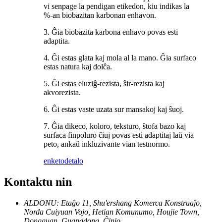
vi senpage la pendigan etikedon, kiu indikas la
%-an biobazitan karbonan enhavon.
3. Ĝia biobazita karbona enhavo povas esti
adaptita.
4. Ĝi estas glata kaj mola al la mano. Ĝia surfaco
estas natura kaj dolĉa.
5. Ĝi estas eluziĝ-rezista, ŝir-rezista kaj
akvorezista.
6. Ĝi estas vaste uzata sur mansakoj kaj ŝuoj.
7. Ĝia dikeco, koloro, teksturo, ŝtofa bazo kaj
surfaca finpoluro ĉiuj povas esti adaptitaj laŭ via
peto, ankaŭ inkluzivante vian testnormo.
enketo
detalo
Kontaktu nin
ALDONU: Etaĝo 11, Shu'ershang Komerca Konstruaĵo,
Norda Cuiyuan Vojo, Hetian Komunumo, Houjie Town,
Dongguan, Guangdong, Ĉinio