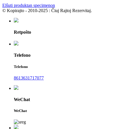
Elŝuti produktan specimenon
© Kopirajto - 2010-2025 : Ĉiuj Rajtoj Rezervitaj.
Retpoŝto
Telefono
Telefono
8613631717077
WeChat
WeChat