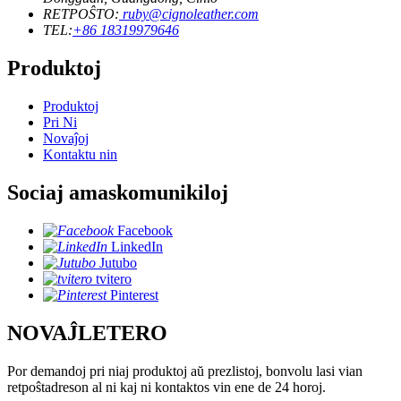
RETPOŜTO:
ruby@cignoleather.com
TEL:
+86 18319979646
Produktoj
Produktoj
Pri Ni
Novaĵoj
Kontaktu nin
Sociaj amaskomunikiloj
Facebook
LinkedIn
Jutubo
tvitero
Pinterest
NOVAĴLETERO
Por demandoj pri niaj produktoj aŭ prezlistoj, bonvolu lasi vian
retpoŝtadreson al ni kaj ni kontaktos vin ene de 24 horoj.