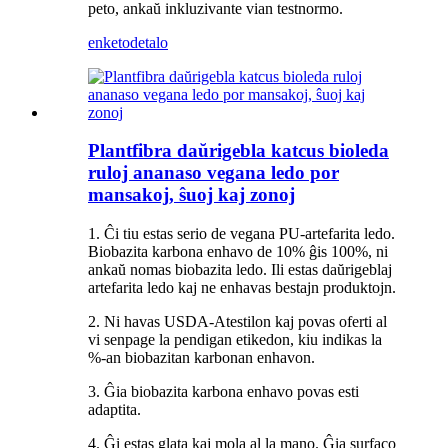
peto, ankaŭ inkluzivante vian testnormo.
enketo
detalo
Plantfibra daŭrigebla katcus bioleda
ruloj ananaso vegana ledo por
mansakoj, ŝuoj kaj zonoj
1. Ĉi tiu estas serio de vegana PU-artefarita ledo.
Biobazita karbona enhavo de 10% ĝis 100%, ni
ankaŭ nomas biobazita ledo. Ili estas daŭrigeblaj
artefarita ledo kaj ne enhavas bestajn produktojn.
2. Ni havas USDA-Atestilon kaj povas oferti al
vi senpage la pendigan etikedon, kiu indikas la
%-an biobazitan karbonan enhavon.
3. Ĝia biobazita karbona enhavo povas esti
adaptita.
4. Ĝi estas glata kaj mola al la mano. Ĝia surfaco