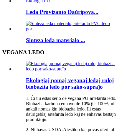
Leda Provizanto Daŭripova...
Sinteza leda materialo ...
VEGANA LEDO
Ekologiaj pomaj veganaj ledaj ruloj
biobazita ledo por sako-supraĵo
1. Ĉi tiu estas serio de vegana PU-artefarita ledo.
Biobazita karbona enhavo de 10% ĝis 100%, ni
ankaŭ nomas ĝin biobazita ledo. Ili estas
daŭrigeblaj artefarita ledo kaj ne enhavas bestajn
produktojn.
2. Ni havas USDA-Atestilon kaj povas oferti al