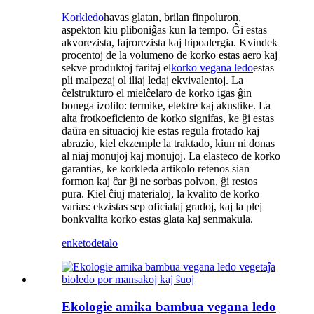
Korkledo
havas glatan, brilan finpoluron,
aspekton kiu pliboniĝas kun la tempo. Ĝi estas
akvorezista, fajrorezista kaj hipoalergia. Kvindek
procentoj de la volumeno de korko estas aero kaj
sekve produktoj faritaj el
korko vegana ledo
estas
pli malpezaj ol iliaj ledaj ekvivalentoj. La
ĉelstrukturo el mielĉelaro de korko igas ĝin
bonega izolilo: termike, elektre kaj akustike. La
alta frotkoeficiento de korko signifas, ke ĝi estas
daŭra en situacioj kie estas regula frotado kaj
abrazio, kiel ekzemple la traktado, kiun ni donas
al niaj monujoj kaj monujoj. La elasteco de korko
garantias, ke korkleda artikolo retenos sian
formon kaj ĉar ĝi ne sorbas polvon, ĝi restos
pura. Kiel ĉiuj materialoj, la kvalito de korko
varias: ekzistas sep oficialaj gradoj, kaj la plej
bonkvalita korko estas glata kaj senmakula.
enketo
detalo
Ekologie amika bambua vegana ledo